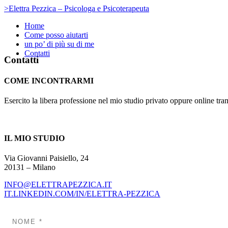
>Elettra Pezzica – Psicologa e Psicoterapeuta
Home
Come posso aiutarti
un po’ di più su di me
Contatti
Contatti
COME INCONTRARMI
Esercito la libera professione nel mio studio privato oppure online tra
IL MIO STUDIO
Via Giovanni Paisiello, 24
20131 – Milano
INFO@ELETTRAPEZZICA.IT
IT.LINKEDIN.COM/IN/ELETTRA-PEZZICA